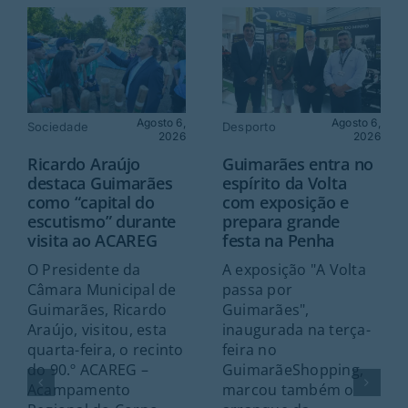
Agosto 6,
Agosto 6,
Sociedade
Desporto
2026
2026
Ricardo Araújo
Guimarães entra no
destaca Guimarães
espírito da Volta
como “capital do
com exposição e
escutismo” durante
prepara grande
visita ao ACAREG
festa na Penha
O Presidente da
A exposição "A Volta
Câmara Municipal de
passa por
Guimarães, Ricardo
Guimarães",
Araújo, visitou, esta
inaugurada na terça-
quarta-feira, o recinto
feira no
do 90.º ACAREG –
GuimarãeShopping,
Acampamento
marcou também o