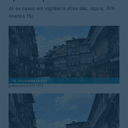
Rubricas
Já os casos em vigilância ativa são, agora, 479
(menos 15).
Jornal
Revista
Search
For:
guimaraes-2-672×353