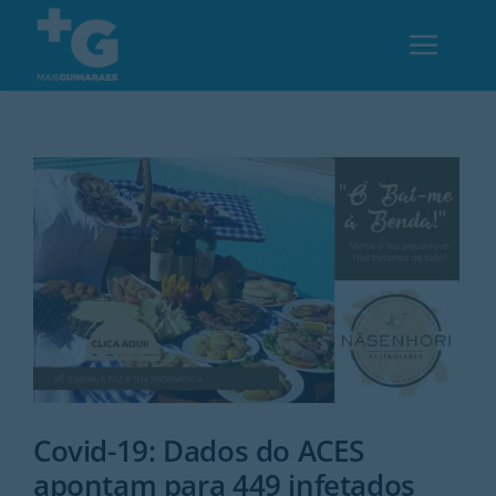
Skip
to
Toggl
content
Navig
Em Guimarães
Cultura
Desporto
Opinião
Região
Covid-19: Dados do ACES
apontam para 449 infetados