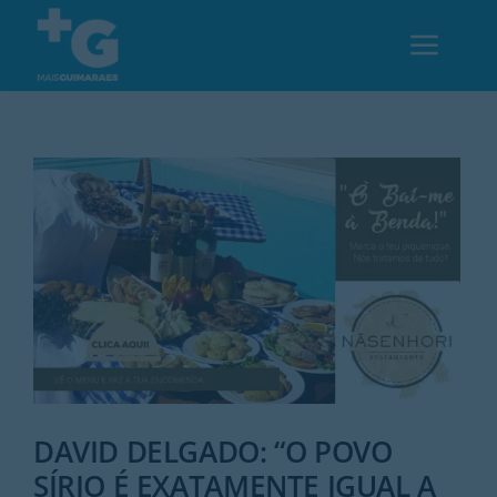
Skip
to
Toggl
content
Navig
Em Guimarães
Cultura
Desporto
Opinião
Região
DAVID DELGADO: “O POVO
SÍRIO É EXATAMENTE IGUAL A