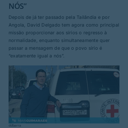
Rubricas
NÓS”
Depois de já ter passado pela Tailândia e por
Jornal
Angola, David Delgado tem agora como principal
missão proporcionar aos sírios o regresso à
Revista
normalidade, enquanto simultaneamente quer
passar a mensagem de que o povo sírio é
Search
“exatamente igual a nós”.
For:
ddbarra