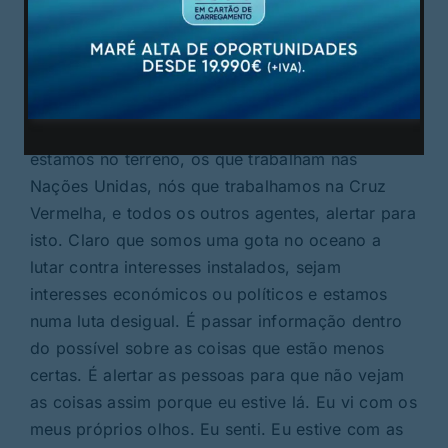
próximos. No período da história da velocidade
em que vivemos, com a velocidade da internet,
com as notícias falsas, com toda esta
desinformação, é dever de cada um de nós,
particularmente nós, os expatriados, que
estamos no terreno, os que trabalham nas
Nações Unidas, nós que trabalhamos na Cruz
Vermelha, e todos os outros agentes, alertar para
isto. Claro que somos uma gota no oceano a
lutar contra interesses instalados, sejam
interesses económicos ou políticos e estamos
numa luta desigual. É passar informação dentro
do possível sobre as coisas que estão menos
certas. É alertar as pessoas para que não vejam
as coisas assim porque eu estive lá. Eu vi com os
meus próprios olhos. Eu senti. Eu estive com as