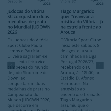
Desporto
Vitória SC
2026
2026
Judocas do Vitória
Tiago Margarido
SC conquistam duas
quer “reavivar a
medalhas de prata
mística do Vitória” já
no Mundial JUDOWN
na estreia frente ao
2026
Arouca
Os judocas do Vitória
O Vitória Sport Clube
Sport Clube Paulo
inicia este sábado, 8
Lemos e Patrícia
de agosto, a sua
Oliveira sagraram-se
caminhada na Liga
esta sexta-feira vice-
Portugal 2026/27,
campeões do mundo
recebendo o FC
de Judo Síndrome de
Arouca, às 18h00, no
Down, ao
Estádio D. Afonso
conquistarem duas
Henriques. Na
medalhas de prata no
antevisão ao
Campeonato do
encontro, o treinador
Mundo JUDOWN 2026,
Tiago Margarido
que decorre em
assumiu que o
Lindesberg, na Suécia.
principal objetivo