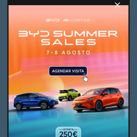
alto com uma pessoa de cá, porque sei que ela
está numa situação muito fragilizada
psicologicamente, por isso tenho que tolerar
alguns comportamentos. Aqui temos que ter uma
componente humana diferente. Também nisso
tento dar o meu melhor todos os dias. Todos os
dias damos o nosso melhor, até porque eu tenho
sempre um voo para casa, a cada dois meses, e
estou com a minha família, nessa grande cidade,
e é completamente diferente. Quando estou aqui,
estou de corpo e alma porque estas pessoas não
têm a oportunidade que eu tenho.
MG: Sente que também é essa a sua missão?
Passar essa mensagem para o outro lado?
DD: Sempre. É nosso dever de todos enquanto
cidadãos tentar esclarecer o máximo possível os