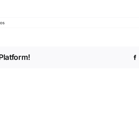
em
dos
©
Direitos
Reservados
Platform!