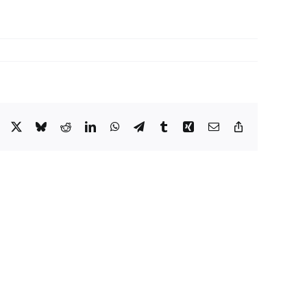
Facebook
X
Bluesky
Reddit
LinkedIn
WhatsApp
Telegram
Tumblr
Xing
Email
Copy
Link