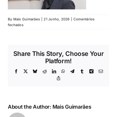
Rubricas
Jornal
By
Mais Guimarães
|
21 Junho, 2026
|
Comentários
em
fechados
©
Revista
Pedro
Martins
Search
Share This Story, Choose Your
For:
Platform!
Facebook
X
Bluesky
Reddit
LinkedIn
WhatsApp
Telegram
Tumblr
Xing
Email
Copy
Link
About the Author:
Mais Guimarães