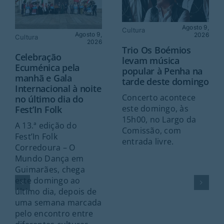
Agosto 9,
Cultura
Agosto 9,
2026
Cultura
2026
Trio Os Boémios
Celebração
levam música
Ecuménica pela
popular à Penha na
manhã e Gala
tarde deste domingo
Internacional à noite
Concerto acontece
no último dia do
este domingo, às
Fest’In Folk
15h00, no Largo da
A 13.ª edição do
Comissão, com
Fest’In Folk
entrada livre.
Corredoura – O
Mundo Dança em
Guimarães, chega
este domingo ao
último dia, depois de
uma semana marcada
pelo encontro entre