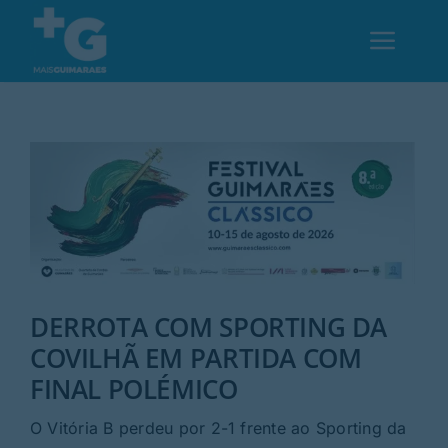
Skip
to
Toggl
content
Navig
Em Guimarães
Cultura
Desporto
DERROTA COM SPORTING DA
Opinião
COVILHÃ EM PARTIDA COM
FINAL POLÉMICO
Região
O Vitória B perdeu por 2-1 frente ao Sporting da