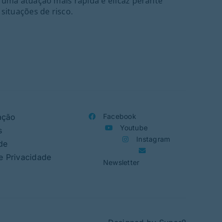
uma atuação mais rápida e eficaz perante
21h
situações de risco.
ass
Folc
org
ação
Facebook
Youtube
s
Instagram
de
de Privacidade
Newsletter