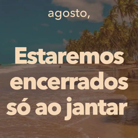
Grande Mestre.
z Torneio Internacional Cidade de Famalicão, orientado p
ende proporcionar momentos de aprendizagem e partilha a
 II Blitz Chess Open Peixoto Rodrigues, marcado para a m
idas, válido para Elo FIDE, terá um prize money mínimo d
o do prémio monetário do torneio principal, que passa 
rtivo do Ano” na Gala do Desporto de Vila Nova de Fama
dário nacional de xadrez.
unho.