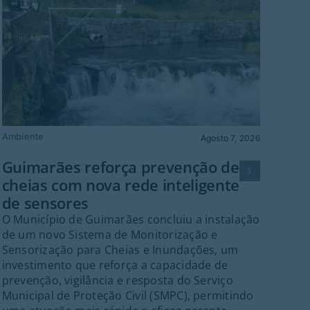
Ambiente
Gu
Agosto 7, 2026
Fes
Guimarães reforça prevenção de
Gr
cheias com nova rede inteligente
Guim
de sensores
palc
O Município de Guimarães concluiu a instalação
cent
de um novo Sistema de Monitorização e
Fes
Sensorização para Cheias e Inundações, um
Gui
investimento que reforça a capacidade de
inte
prevenção, vigilância e resposta do Serviço
Port
Municipal de Proteção Civil (SMPC), permitindo
ant