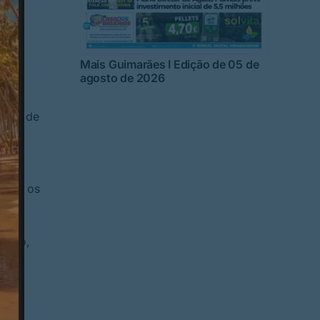
elo
os
Mais Guimarães I Edição de 05 de
agosto de 2026
anhã de
e 500
para os
licão,