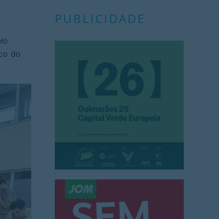
PUBLICIDADE
eio
lco do