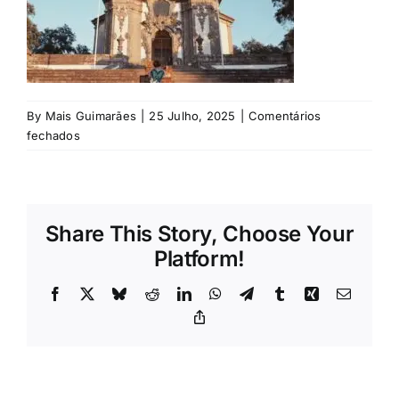
Rubricas
Jornal
By
Mais Guimarães
|
25 Julho, 2025
|
Comentários
Revista
em
fechados
©
Search
Direitos
For:
Reservados
Share This Story, Choose Your
Platform!
Facebook
X
Bluesky
Reddit
LinkedIn
WhatsApp
Telegram
Tumblr
Xing
Email
Copy
Link