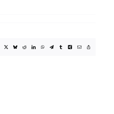
Facebook
X
Bluesky
Reddit
LinkedIn
WhatsApp
Telegram
Tumblr
Xing
Email
Copy
Link