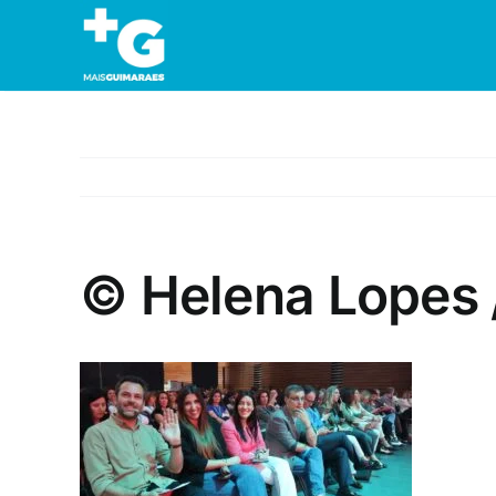
Skip
to
content
© Helena Lopes 