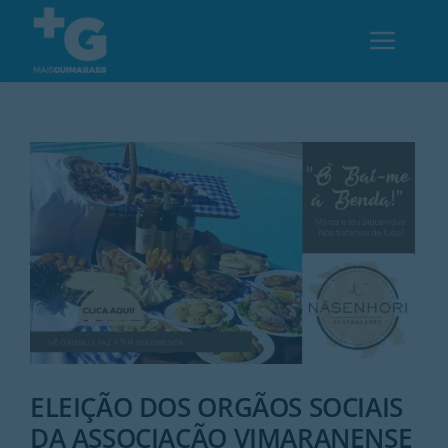
Skip
to
Toggl
content
Navig
Em Guimarães
Cultura
Desporto
Opinião
Região
ELEIÇÃO DOS ORGÃOS SOCIAIS
DA ASSOCIAÇÃO VIMARANENSE