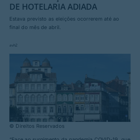
Rubricas
DE HOTELARIA ADIADA
Estava previsto as eleições ocorrerem até ao
Jornal
final do mês de abril.
Revista
avh2
Search
For:
© Direitos Reservados
“Face ao surgimento da pandemia COVID-19, que