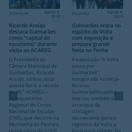
Agosto 6,
Agosto 6,
Sociedade
Desporto
2026
2026
Ricardo Araújo
Guimarães entra no
destaca Guimarães
espírito da Volta
como “capital do
com exposição e
escutismo” durante
prepara grande
visita ao ACAREG
festa na Penha
O Presidente da
A exposição "A Volta
Câmara Municipal de
passa por
Guimarães, Ricardo
Guimarães",
Araújo, visitou, esta
inaugurada na terça-
quarta-feira, o recinto
feira no
do 90.º ACAREG –
GuimarãeShopping,
Acampamento
marcou também o
Regional do Corpo
arranque da
Nacional de Escutas
contagem
(CNE), que decorre na
decrescente para o
Montanha da Penha e
regresso da Volta a
reúne cerca de 5.500
Portugal à cidade. Na