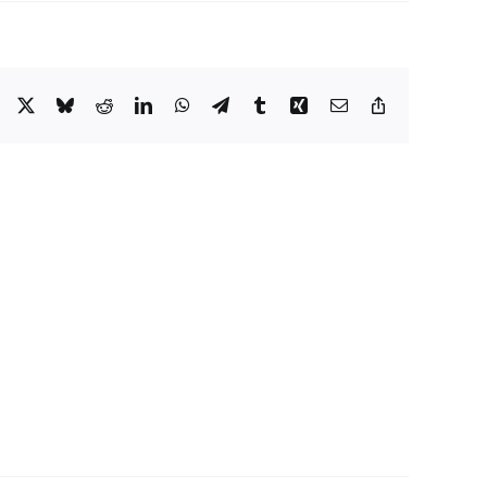
Facebook
X
Bluesky
Reddit
LinkedIn
WhatsApp
Telegram
Tumblr
Xing
Email
Copy
Link