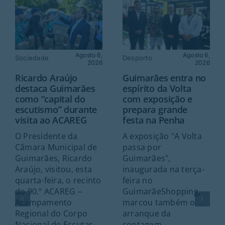
Agosto 6,
Agosto 6,
Sociedade
Desporto
2026
2026
Ricardo Araújo
Guimarães entra no
destaca Guimarães
espírito da Volta
como “capital do
com exposição e
escutismo” durante
prepara grande
visita ao ACAREG
festa na Penha
O Presidente da
A exposição "A Volta
Câmara Municipal de
passa por
Guimarães, Ricardo
Guimarães",
Araújo, visitou, esta
inaugurada na terça-
quarta-feira, o recinto
feira no
do 90.º ACAREG –
GuimarãeShopping,
Acampamento
marcou também o
Regional do Corpo
arranque da
Nacional de Escutas
contagem