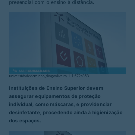
Rubricas
presencial com o ensino à distância.
Jornal
Revista
Search
For:
universidadedominho_diogooliveira-1-1-672×353
Instituições de Ensino Superior devem
assegurar equipamentos de proteção
individual, como máscaras, e providenciar
desinfetante, procedendo ainda à higienização
dos espaços.