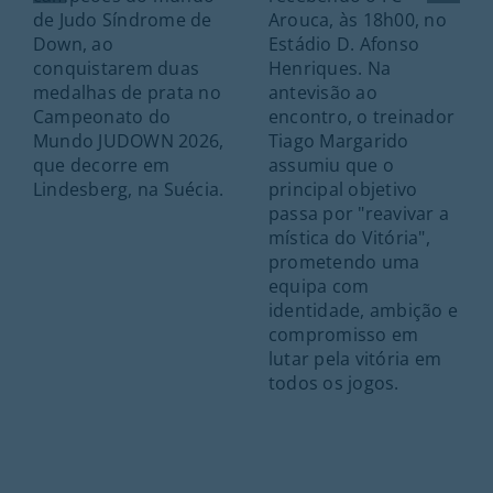
de Judo Síndrome de
Arouca, às 18h00, no
Down, ao
Estádio D. Afonso
conquistarem duas
Henriques. Na
medalhas de prata no
antevisão ao
Campeonato do
encontro, o treinador
Mundo JUDOWN 2026,
Tiago Margarido
que decorre em
assumiu que o
Lindesberg, na Suécia.
principal objetivo
passa por "reavivar a
mística do Vitória",
prometendo uma
equipa com
identidade, ambição e
compromisso em
lutar pela vitória em
todos os jogos.