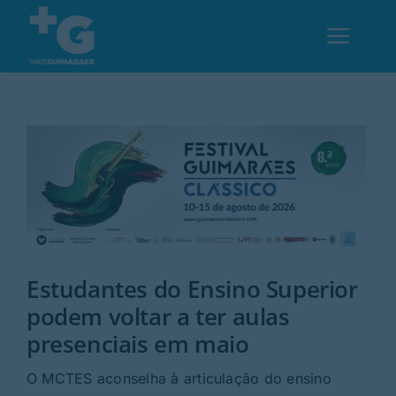
Skip
to
Toggl
content
Navig
Em Guimarães
Cultura
Desporto
Estudantes do Ensino Superior
Opinião
podem voltar a ter aulas
presenciais em maio
Região
O MCTES aconselha à articulação do ensino