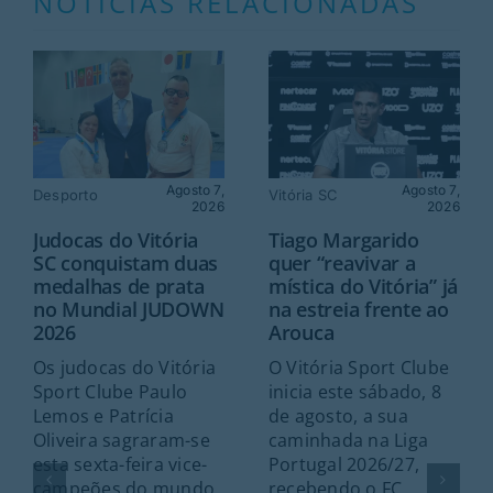
NOTÍCIAS RELACIONADAS
Agosto 7,
Agosto 7,
Desporto
Vitória SC
2026
2026
Judocas do Vitória
Tiago Margarido
SC conquistam duas
quer “reavivar a
medalhas de prata
mística do Vitória” já
no Mundial JUDOWN
na estreia frente ao
2026
Arouca
Os judocas do Vitória
O Vitória Sport Clube
Sport Clube Paulo
inicia este sábado, 8
Lemos e Patrícia
de agosto, a sua
Oliveira sagraram-se
caminhada na Liga
esta sexta-feira vice-
Portugal 2026/27,
campeões do mundo
recebendo o FC