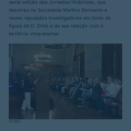
Rubricas
sexta edição das Jornadas Históricas, que
decorreu na Sociedade Martins Sarmento e
reuniu reputados investigadores em torno da
Jornal
figura de D. Dinis e da sua relação com o
território vimaranense.
Revista
Search
For:
© CMG