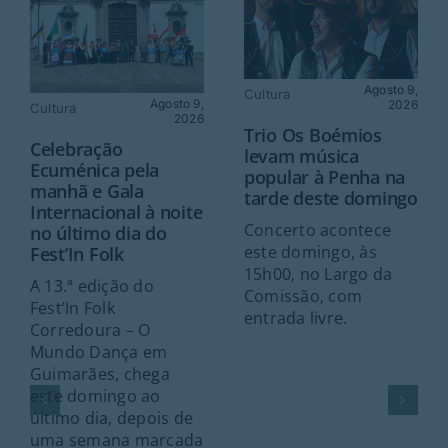
Agosto 9,
Cultura
Agosto 9,
2026
Cultura
2026
Trio Os Boémios
Celebração
levam música
Ecuménica pela
popular à Penha na
manhã e Gala
tarde deste domingo
Internacional à noite
Concerto acontece
no último dia do
este domingo, às
Fest’In Folk
15h00, no Largo da
A 13.ª edição do
Comissão, com
Fest’In Folk
entrada livre.
Corredoura – O
Mundo Dança em
Guimarães, chega
este domingo ao
último dia, depois de
uma semana marcada