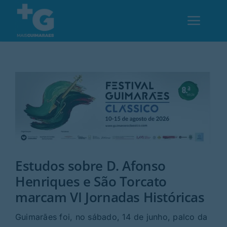
Skip
to
Toggl
content
Navig
Em Guimarães
Cultura
Desporto
Estudos sobre D. Afonso
Opinião
Henriques e São Torcato
marcam VI Jornadas Históricas
Região
Guimarães foi, no sábado, 14 de junho, palco da