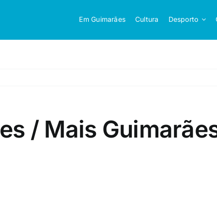
Em Guimarães
Cultura
Desporto
es / Mais Guimarãe