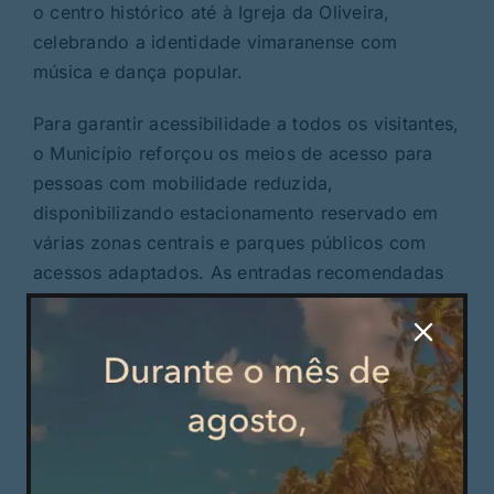
o centro histórico até à Igreja da Oliveira,
celebrando a identidade vimaranense com
música e dança popular.
Para garantir acessibilidade a todos os visitantes,
o Município reforçou os meios de acesso para
pessoas com mobilidade reduzida,
disponibilizando estacionamento reservado em
várias zonas centrais e parques públicos com
acessos adaptados. As entradas recomendadas
para pessoas com mobilidade condicionada
situam-se na Rua Serpa Pinto, Rua Conde D.
Henrique e Largo Navarros de Andrade.
A sessão solene do 24 de Junho está agendada
para esse dia, ás 21h00, no Campo de S.
Mamede.