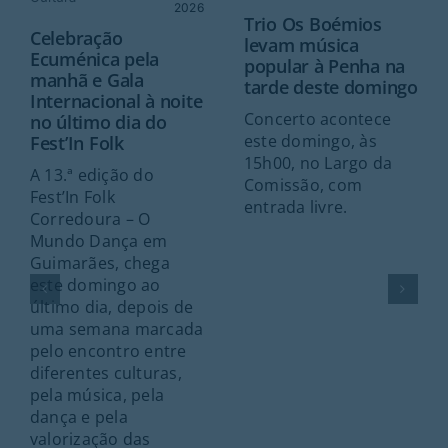
2026
Trio Os Boémios
Celebração
levam música
Ecuménica pela
popular à Penha na
manhã e Gala
tarde deste domingo
Internacional à noite
Concerto acontece
no último dia do
este domingo, às
Fest’In Folk
15h00, no Largo da
A 13.ª edição do
Comissão, com
Fest’In Folk
entrada livre.
Corredoura – O
Mundo Dança em
Guimarães, chega
este domingo ao
último dia, depois de
uma semana marcada
pelo encontro entre
diferentes culturas,
pela música, pela
dança e pela
valorização das