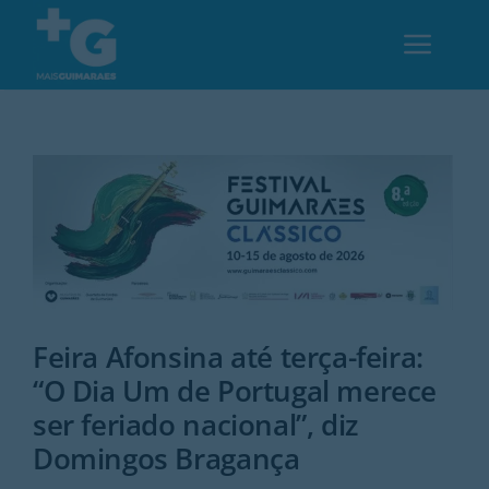
Skip
to
Toggl
content
Navig
Em Guimarães
Cultura
Desporto
Feira Afonsina até terça-feira:
Opinião
“O Dia Um de Portugal merece
ser feriado nacional”, diz
Região
Domingos Bragança