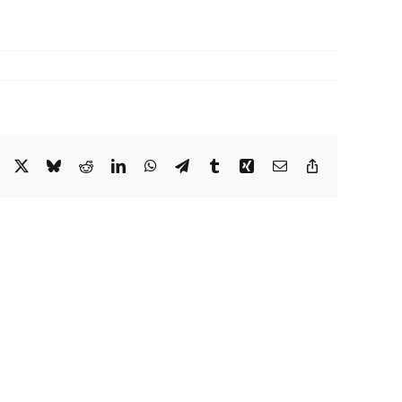
Facebook
X
Bluesky
Reddit
LinkedIn
WhatsApp
Telegram
Tumblr
Xing
Email
Copy
Link