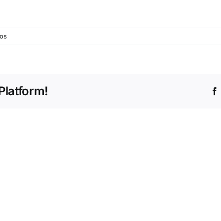
em
os
Vaudeville
Platform!