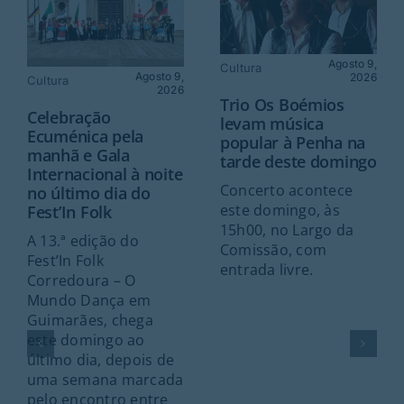
Agosto 9,
Cultura
Agosto 9,
2026
Cultura
2026
Trio Os Boémios
Celebração
levam música
Ecuménica pela
popular à Penha na
manhã e Gala
tarde deste domingo
Internacional à noite
Concerto acontece
no último dia do
este domingo, às
Fest’In Folk
15h00, no Largo da
A 13.ª edição do
Comissão, com
Fest’In Folk
entrada livre.
Corredoura – O
Mundo Dança em
Guimarães, chega
este domingo ao
último dia, depois de
uma semana marcada
pelo encontro entre