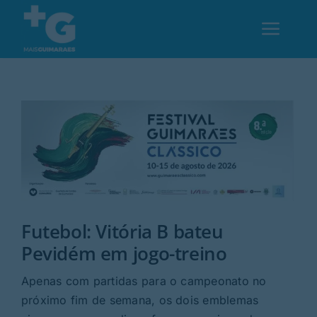
Skip
to
Toggl
content
Navig
Em Guimarães
Cultura
Desporto
Futebol: Vitória B bateu
Opinião
Pevidém em jogo-treino
Região
Apenas com partidas para o campeonato no
próximo fim de semana, os dois emblemas