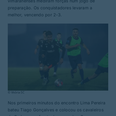
vimaranenses mediram forças num jogo de
Rubricas
preparação. Os conquistadores levaram a
melhor, vencendo por 2-3.
Jornal
Revista
Search
For:
© Vitória SC
Nos primeiros minutos do encontro Lima Pereira
bateu Tiago Gonçalves e colocou os cavaleiros