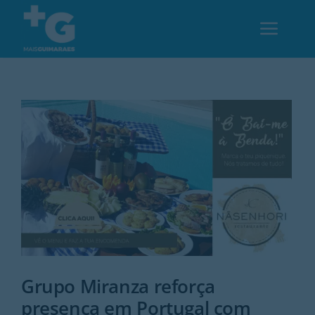
Skip
to
Toggl
content
Navig
Em Guimarães
Cultura
Desporto
Opinião
Região
Grupo Miranza reforça
presença em Portugal com