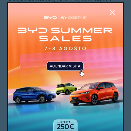
múltiplas técnicas cirúrgicas especializadas.
Crescimento
sustentado numa
visão humana da
medicina
“É uma honra integrar na nossa rede um
profissional com o prestígio do Dr. Luís
Gonçalves”, afirma Ramón Berra, CEO do Grupo
Miranza. “Desempenhará um papel fundamental
na consolidação do projeto clínico da Miranza no
norte de Portugal, onde pretendemos continuar a