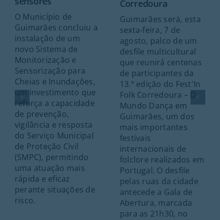
sensores
Corredoura
O Município de
Guimarães será, esta
Guimarães concluiu a
sexta-feira, 7 de
instalação de um
agosto, palco de um
novo Sistema de
desfile multicultural
Monitorização e
que reunirá centenas
Sensorização para
de participantes da
Cheias e Inundações,
13.ª edição do Fest'In
um investimento que
Folk Corredoura – O
reforça a capacidade
Mundo Dança em
de prevenção,
Guimarães, um dos
vigilância e resposta
mais importantes
do Serviço Municipal
festivais
de Proteção Civil
internacionais de
(SMPC), permitindo
folclore realizados em
uma atuação mais
Portugal. O desfile
rápida e eficaz
pelas ruas da cidade
perante situações de
antecede a Gala de
risco.
Abertura, marcada
para as 21h30, no