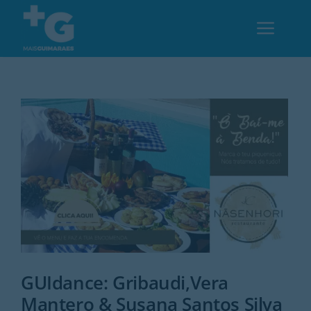
Skip
to
Toggl
content
Navig
Em Guimarães
Cultura
Desporto
Opinião
Região
GUIdance: Gribaudi,Vera
Mantero & Susana Santos Silva