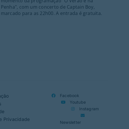
momento da programação "O Verão é na
Plan
Penha", com um concerto de Captain Boy,
doc
marcado para as 22h00. A entrada é gratuita.
pla
conc
nece
resp
aco
ação
Facebook
Youtube
s
Instagram
de
de Privacidade
Newsletter