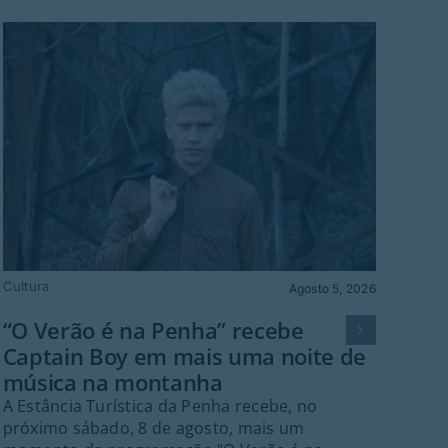
Cultura
Polít
Agosto 5, 2026
“O Verão é na Penha” recebe
Gu
Captain Boy em mais uma noite de
de 
música na montanha
in
A Estância Turística da Penha recebe, no
A C
próximo sábado, 8 de agosto, mais um
na r