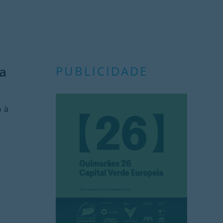
ca
PUBLICIDADE
o à