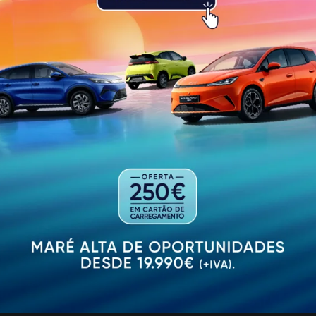
s como o Dokwerk Saxophone Quartet e os Supertronik Bo
is.
jeita à capacidade de lotação de cada espaço.
PUBLICIDADE