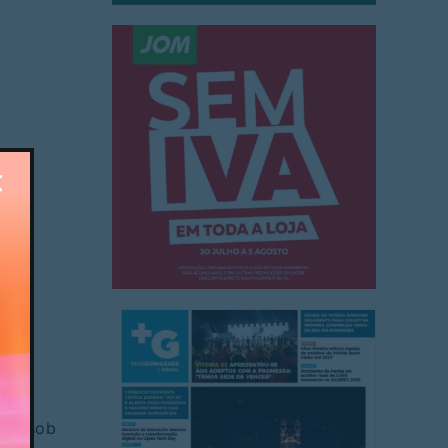
e de
ães, sob