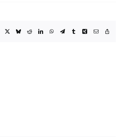
Facebook
X
Bluesky
Reddit
LinkedIn
WhatsApp
Telegram
Tumblr
Xing
Email
Copy
Link