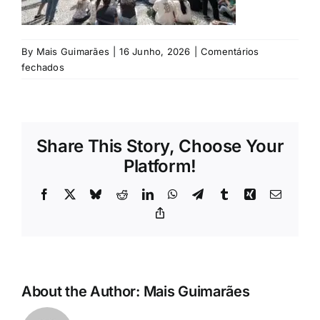
Rubricas
Jornal
By
Mais Guimarães
|
16 Junho, 2026
|
Comentários
em
fechados
©
Revista
CMG
Search
Share This Story, Choose Your
For:
Platform!
Facebook
X
Bluesky
Reddit
LinkedIn
WhatsApp
Telegram
Tumblr
Xing
Email
Copy
Link
About the Author:
Mais Guimarães