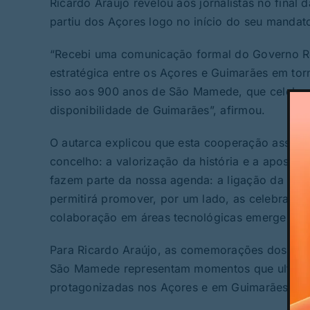
Ricardo Araújo revelou aos jornalistas no final
partiu dos Açores logo no início do seu mandat
“Recebi uma comunicação formal do Governo Reg
estratégica entre os Açores e Guimarães em to
isso aos 900 anos de São Mamede, que celebra
disponibilidade de Guimarães”, afirmou.
O autarca explicou que esta cooperação assenta
concelho: a valorização da história e a aposta 
fazem parte da nossa agenda: a ligação da histó
permitirá promover, por um lado, as celebrações
colaboração em áreas tecnológicas emergentes
Para Ricardo Araújo, as comemorações dos 600
São Mamede representam momentos que ultrapas
protagonizadas nos Açores e em Guimarães, mas 