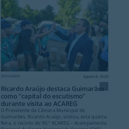
Sociedade
Desp
Agosto 6, 2026
Ricardo Araújo destaca Guimarães
Gu
como “capital do escutismo”
Vo
durante visita ao ACAREG
gr
O Presidente da Câmara Municipal de
A e
Guimarães, Ricardo Araújo, visitou, esta quarta-
inau
feira, o recinto do 90.º ACAREG – Acampamento
Gui