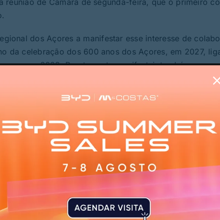
 da reunião de Câmara de segunda-feira, que o primeiro c
o.
ional dos Açores a manifestar esse interesse de colab
rno da celebração dos 600 anos dos Açores, em 2027, li
remos em 2028. Prontamente manifestei, também por escr
 em dois eixos que considera estruturantes para a estrat
na inovação. “Vejo isso com muito interesse por duas raz
ria com a inovação”, referiu, acrescentando que a parcer
 de datas marcantes da história nacional e, por outro, re
.
 anos da descoberta dos Açores e dos 900 anos da Bata
sam a dimensão regional. “São celebrações nacionais,
que pertencem à história de Portugal”, salientou.