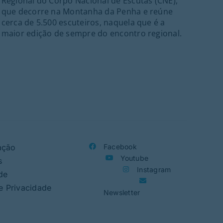
Regional do Corpo Nacional de Escutas (CNE),
arr
que decorre na Montanha da Penha e reúne
regr
cerca de 5.500 escuteiros, naquela que é a
cer
maior edição de sempre do encontro regional.
Mar
para
a p
a p
ação
Facebook
Youtube
s
Instagram
de
de Privacidade
Newsletter