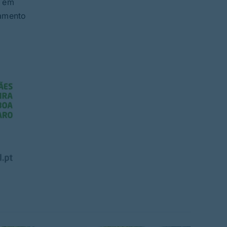
s em
çamento