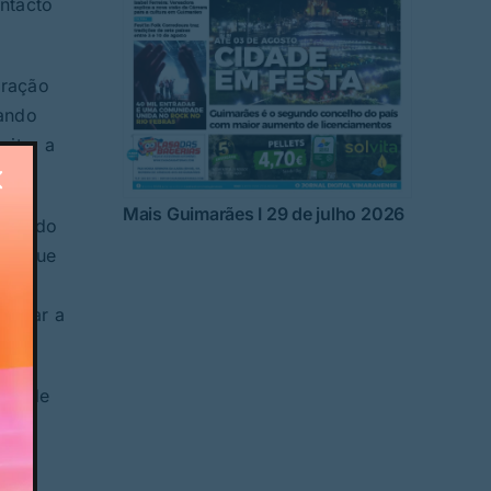
ontacto
oração
gando
ito, a
Mais Guimarães I 29 de julho 2026
égia do
ões que
ia
forçar a
lha de