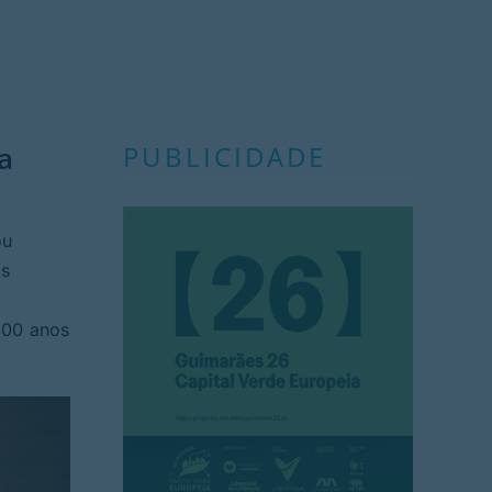
a
PUBLICIDADE
ou
os
900 anos