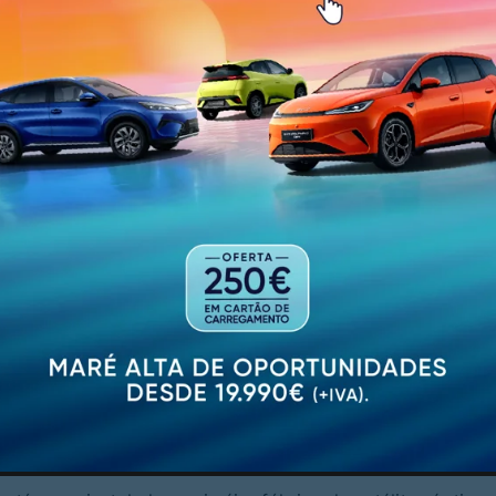
ara destacou o potencial de cooperação entre os dois ter
existir uma complementaridade natural. “Os Açores estã
 no domínio aeroespacial. Pode haver aqui uma cooperaç
Açores, tanto ao nível histórico como nos domínios da in
.
cretário regional dos Açores na conferência dedicada ao
ue esse encontro reforçou a vontade de aprofundar esta
têvão ter defendido uma aliança entre os Açores e Guima
ória nacional e, simultaneamente, potenciar uma estratég
cial portuguesa. O governante açoriano apontou a capaci
mplementar ao posicionamento estratégico dos Açores no
er toda a cadeia de valor do setor espacial em território