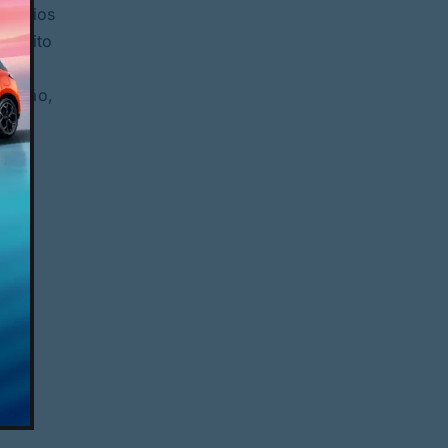
ritórios
o muito
ão e
ovação,
rães
ia
dade