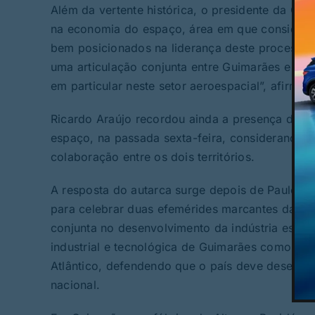
Além da vertente histórica, o presidente da Câm
na economia do espaço, área em que considera 
bem posicionados na liderança deste processo
uma articulação conjunta entre Guimarães e os 
em particular neste setor aeroespacial”, afirmou
Ricardo Araújo recordou ainda a presença do se
espaço, na passada sexta-feira, considerando q
colaboração entre os dois territórios.
A resposta do autarca surge depois de Paulo Es
para celebrar duas efemérides marcantes da hist
conjunta no desenvolvimento da indústria espa
industrial e tecnológica de Guimarães como co
Atlântico, defendendo que o país deve desenvolv
nacional.