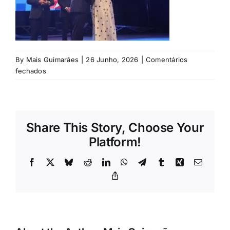
Rubricas
Jornal
By
Mais Guimarães
|
26 Junho, 2026
|
Comentários
Revista
em
fechados
728196106_18413264086146422_4767442487968706783
Search
For:
Share This Story, Choose Your
Platform!
Facebook
X
Bluesky
Reddit
LinkedIn
WhatsApp
Telegram
Tumblr
Xing
Email
Copy
Link