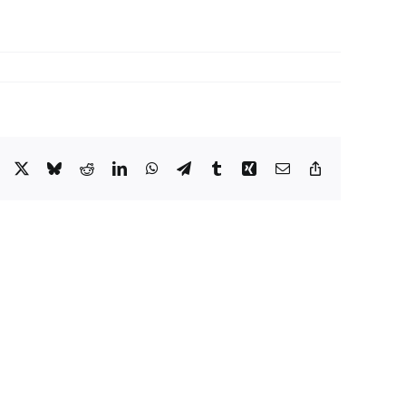
Facebook
X
Bluesky
Reddit
LinkedIn
WhatsApp
Telegram
Tumblr
Xing
Email
Copy
Link