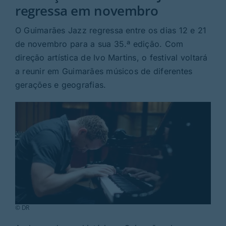
Rubricas
regressa em novembro
O Guimarães Jazz regressa entre os dias 12 e 21
Jornal
de novembro para a sua 35.ª edição. Com
direção artística de Ivo Martins, o festival voltará
Revista
a reunir em Guimarães músicos de diferentes
gerações e geografias.
Search
For:
© DR