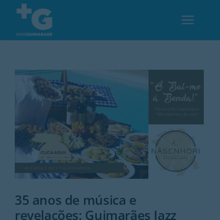
Skip
to
Toggl
content
Navig
Em Guimarães
Cultura
Desporto
Opinião
Região
35 anos de música e
revelações: Guimarães Jazz