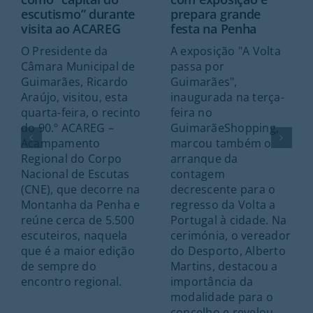
escutismo” durante
prepara grande
visita ao ACAREG
festa na Penha
O Presidente da
A exposição "A Volta
Câmara Municipal de
passa por
Guimarães, Ricardo
Guimarães",
Araújo, visitou, esta
inaugurada na terça-
quarta-feira, o recinto
feira no
do 90.º ACAREG –
GuimarãeShopping,
Acampamento
marcou também o
Regional do Corpo
arranque da
Nacional de Escutas
contagem
(CNE), que decorre na
decrescente para o
Montanha da Penha e
regresso da Volta a
reúne cerca de 5.500
Portugal à cidade. Na
escuteiros, naquela
cerimónia, o vereador
que é a maior edição
do Desporto, Alberto
de sempre do
Martins, destacou a
encontro regional.
importância da
modalidade para o
concelho e revelou