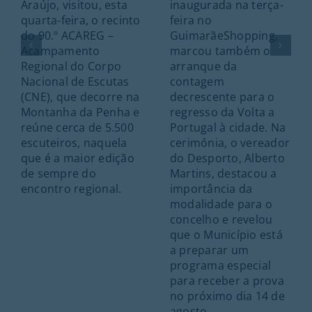
Araújo, visitou, esta
inaugurada na terça-
quarta-feira, o recinto
feira no
do 90.º ACAREG –
GuimarãeShopping,
Acampamento
marcou também o
Regional do Corpo
arranque da
Nacional de Escutas
contagem
(CNE), que decorre na
decrescente para o
Montanha da Penha e
regresso da Volta a
reúne cerca de 5.500
Portugal à cidade. Na
escuteiros, naquela
cerimónia, o vereador
que é a maior edição
do Desporto, Alberto
de sempre do
Martins, destacou a
encontro regional.
importância da
modalidade para o
concelho e revelou
que o Município está
a preparar um
programa especial
para receber a prova
no próximo dia 14 de
agosto.