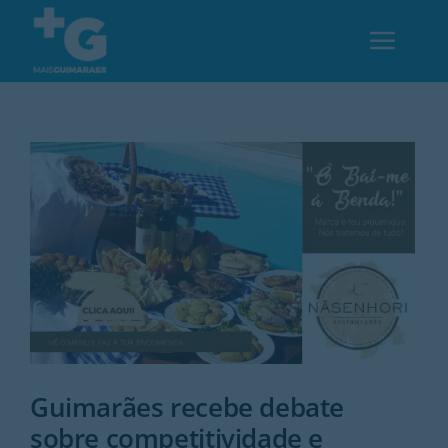
Skip
to
Toggl
content
Navig
Em Guimarães
Cultura
Desporto
Opinião
Região
Guimarães recebe debate
sobre competitividade e