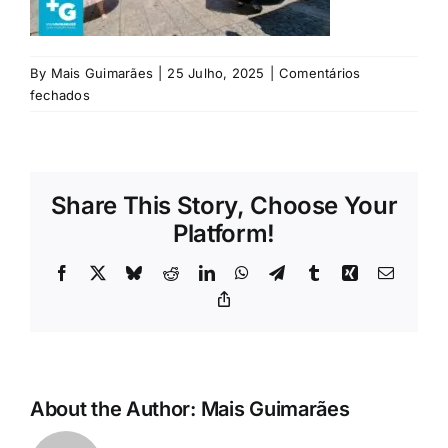
Rubricas
Jornal
By
Mais Guimarães
|
25 Julho, 2025
|
Comentários
em
fechados
fest
Revista
Search
Share This Story, Choose Your
For:
Platform!
Facebook
X
Bluesky
Reddit
LinkedIn
WhatsApp
Telegram
Tumblr
Xing
Email
Copy
Link
About the Author:
Mais Guimarães