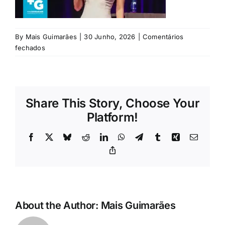
Rubricas
Jornal
By
Mais Guimarães
|
30 Junho, 2026
|
Comentários
em
fechados
Bruna-
Revista
Louise
Search
Share This Story, Choose Your
For:
Platform!
Facebook
X
Bluesky
Reddit
LinkedIn
WhatsApp
Telegram
Tumblr
Xing
Email
Copy
Link
About the Author:
Mais Guimarães