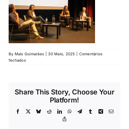
Rubricas
Jornal
Revista
By
Mais Guimarães
|
30 Maio, 2025
|
Comentários
Search
em
fechados
For:
©
Helena
Lopes
/
Share This Story, Choose Your
Mais
Guimarães
Platform!
Facebook
X
Bluesky
Reddit
LinkedIn
WhatsApp
Telegram
Tumblr
Xing
Email
Copy
Link