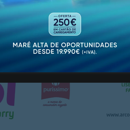
 adianta ainda tratar-se de uma “contribuição quadripar
go jogador do clube e atual treinador do Wolverhampton, C
ma enorme mais-valia face aos meios atualmente existe
dos”.
PUBLICIDADE