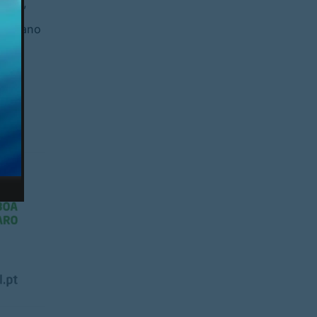
tida”
ristiano
ntes,