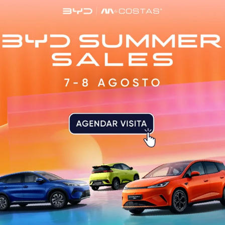
© Mais Guimarães
s (HSOG) vai receber uma Central de Monitorização para 
nada para os doentes infetados com a doença Covid-19. O
ção individual para os profissionais de saúde.