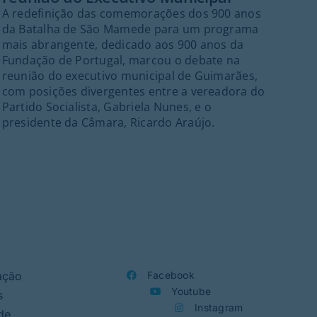
A redefinição das comemorações dos 900 anos
Gu
da Batalha de São Mamede para um programa
O f
mais abrangente, dedicado aos 900 anos da
no 
Fundação de Portugal, marcou o debate na
que
reunião do executivo municipal de Guimarães,
gra
com posições divergentes entre a vereadora do
emb
Partido Socialista, Gabriela Nunes, e o
tra
presidente da Câmara, Ricardo Araújo.
ação
Facebook
Youtube
s
Instagram
de