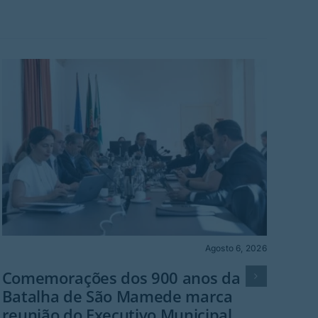
Agosto 6, 2026
Cult
Comemorações dos 900 anos da
Batalha de São Mamede marca
Mús
reunião do Executivo Municipal
Va