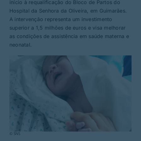
Rubricas
início à requalificação do Bloco de Partos do
Hospital da Senhora da Oliveira, em Guimarães.
A intervenção representa um investimento
Jornal
superior a 1,5 milhões de euros e visa melhorar
as condições de assistência em saúde materna e
Revista
neonatal.
Search
For:
© SNS