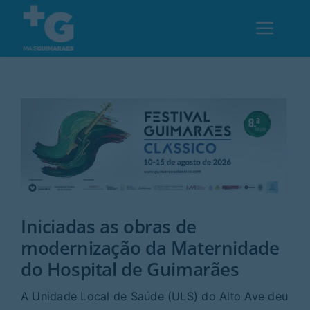
Skip
to
Toggl
content
Navig
Em Guimarães
Cultura
Desporto
Iniciadas as obras de
Opinião
modernização da Maternidade
do Hospital de Guimarães
Região
A Unidade Local de Saúde (ULS) do Alto Ave deu