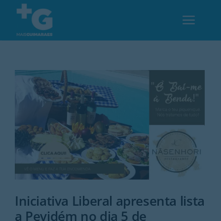
Skip
to
Toggl
content
Navig
Em Guimarães
Cultura
Desporto
Opinião
Região
Iniciativa Liberal apresenta lista
a Pevidém no dia 5 de