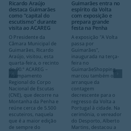
Ricardo Araújo
Guimarães entra no
destaca Guimarães
espírito da Volta
como “capital do
com exposição e
escutismo” durante
prepara grande
visita ao ACAREG
festa na Penha
O Presidente da
A exposição "A Volta
Câmara Municipal de
passa por
Guimarães, Ricardo
Guimarães",
Araújo, visitou, esta
inaugurada na terça-
quarta-feira, o recinto
feira no
do 90.º ACAREG –
GuimarãeShopping,
Acampamento
marcou também o
Regional do Corpo
arranque da
Nacional de Escutas
contagem
(CNE), que decorre na
decrescente para o
Montanha da Penha e
regresso da Volta a
reúne cerca de 5.500
Portugal à cidade. Na
escuteiros, naquela
cerimónia, o vereador
que é a maior edição
do Desporto, Alberto
de sempre do
Martins, destacou a