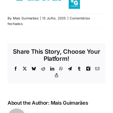
Rubricas
Jornal
By
Mais Guimarães
|
15 Julho, 2025
|
Comentários
em
fechados
Hospital
Revista
(10)
Search
Share This Story, Choose Your
For:
Platform!
Facebook
X
Bluesky
Reddit
LinkedIn
WhatsApp
Telegram
Tumblr
Xing
Email
Copy
Link
About the Author:
Mais Guimarães