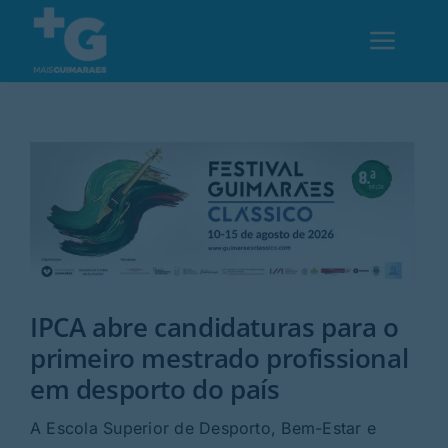
Skip
to
Toggl
content
Navig
Em Guimarães
Cultura
Desporto
IPCA abre candidaturas para o
Opinião
primeiro mestrado profissional
em desporto do país
Região
A Escola Superior de Desporto, Bem-Estar e