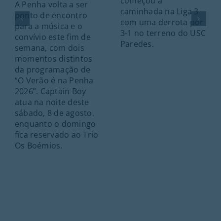
começou a
A Penha volta a ser
caminhada na Liga 3
ponto de encontro
com uma derrota por
para a música e o
3-1 no terreno do USC
convívio este fim de
Paredes.
semana, com dois
momentos distintos
da programação de
“O Verão é na Penha
2026”. Captain Boy
atua na noite deste
sábado, 8 de agosto,
enquanto o domingo
fica reservado ao Trio
Os Boémios.