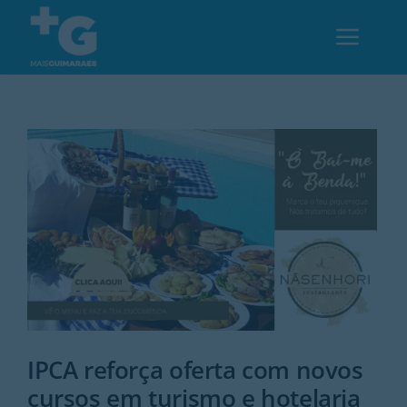
Skip
to
Toggl
content
Navig
Em Guimarães
Cultura
Desporto
Opinião
Região
IPCA reforça oferta com novos
cursos em turismo e hotelaria