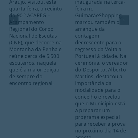
Araújo, visitou, esta
inaugurada na terça-
quarta-feira, o recinto
feira no
do 90.º ACAREG –
GuimarãeShopping,
Acampamento
marcou também o
Regional do Corpo
arranque da
Nacional de Escutas
contagem
(CNE), que decorre na
decrescente para o
Montanha da Penha e
regresso da Volta a
reúne cerca de 5.500
Portugal à cidade. Na
escuteiros, naquela
cerimónia, o vereador
que é a maior edição
do Desporto, Alberto
de sempre do
Martins, destacou a
encontro regional.
importância da
modalidade para o
concelho e revelou
que o Município está
a preparar um
programa especial
para receber a prova
no próximo dia 14 de
agosto.