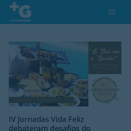
Skip
to
Toggl
content
Navig
Em Guimarães
Cultura
Desporto
Opinião
Região
IV Jornadas Vida Feliz
debateram desafios do