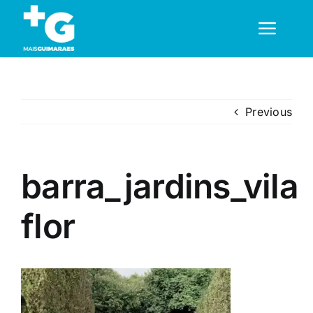
Skip
to
Toggl
content
Navig
Em Guimarães
Previous
Cultura
barra_jardins_vila
Desporto
flor
Opinião
Região