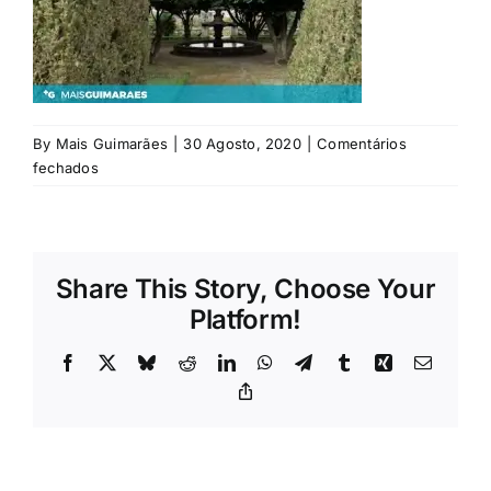
Rubricas
Jornal
By
Mais Guimarães
|
30 Agosto, 2020
|
Comentários
Revista
em
fechados
barra_jardins_vila
Search
flor
For:
Share This Story, Choose Your
Platform!
Facebook
X
Bluesky
Reddit
LinkedIn
WhatsApp
Telegram
Tumblr
Xing
Email
Copy
Link