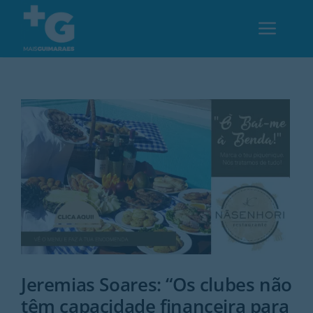
Skip
to
Toggl
content
Navig
Em Guimarães
Cultura
Desporto
Opinião
Região
Jeremias Soares: “Os clubes não
têm capacidade financeira para