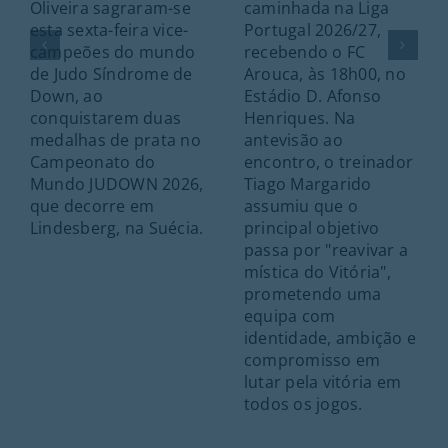
Oliveira sagraram-se
caminhada na Liga
esta sexta-feira vice-
Portugal 2026/27,
campeões do mundo
recebendo o FC
de Judo Síndrome de
Arouca, às 18h00, no
Down, ao
Estádio D. Afonso
conquistarem duas
Henriques. Na
medalhas de prata no
antevisão ao
Campeonato do
encontro, o treinador
Mundo JUDOWN 2026,
Tiago Margarido
que decorre em
assumiu que o
Lindesberg, na Suécia.
principal objetivo
passa por "reavivar a
mística do Vitória",
prometendo uma
equipa com
identidade, ambição e
compromisso em
lutar pela vitória em
todos os jogos.