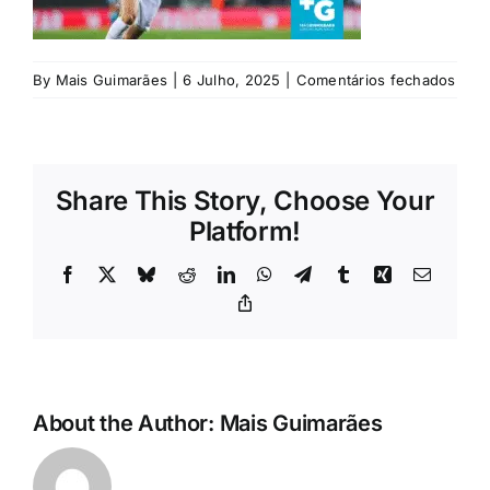
Rubricas
Jornal
em
By
Mais Guimarães
|
6 Julho, 2025
|
Comentários fechados
Chuc
Rami
Revista
Share This Story, Choose Your
Search
Platform!
For:
Facebook
X
Bluesky
Reddit
LinkedIn
WhatsApp
Telegram
Tumblr
Xing
Email
Copy
Link
About the Author:
Mais Guimarães