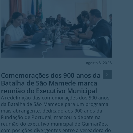
Agosto 6, 2026
Cult
Comemorações dos 900 anos da
Batalha de São Mamede marca
Mús
reunião do Executivo Municipal
Va
A redefinição das comemorações dos 900 anos
Gu
da Batalha de São Mamede para um programa
O f
mais abrangente, dedicado aos 900 anos da
no 
Fundação de Portugal, marcou o debate na
que
reunião do executivo municipal de Guimarães,
gra
com posições divergentes entre a vereadora do
emb