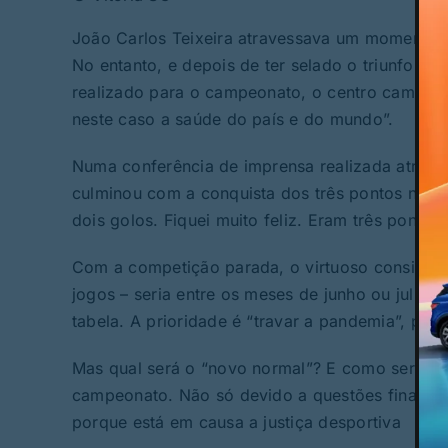
João Carlos Teixeira atravessava um momento de
No entanto, e depois de ter selado o triunfo do 
realizado para o campeonato, o centro campist
neste caso a saúde do país e do mundo”.
Numa conferência de imprensa realizada através 
culminou com a conquista dos três pontos na Ma
dois golos. Fiquei muito feliz. Eram três pontos
Com a competição parada, o virtuoso considera
jogos – seria entre os meses de junho ou julho.
tabela. A prioridade é “travar a pandemia”, para
Mas qual será o “novo normal”? E como será con
campeonato. Não só devido a questões finance
porque está em causa a justiça desportiva