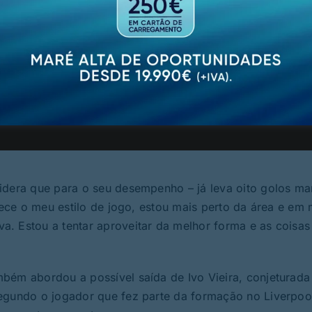
imos meses, será, na ótica do jogador de 27 anos, nece
 jogar os últimos dez jogos. Se fim de semana em fim d
u, acrescentando que esta será “uma questão para a Liga
s, João Carlos Teixeira diz que ainda “não houve informa
 o clube e a instituição. Não vamos ser nós o problema 
onia para que as coisas não sejam piores do que o que sã
sidera que para o seu desempenho – já leva oito golos m
orece o meu estilo de jogo, estou mais perto da área e em 
. Estou a tentar aproveitar da melhor forma e as coisas
bém abordou a possível saída de Ivo Vieira, conjeturada
egundo o jogador que fez parte da formação no Liverpool