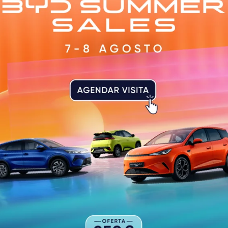
 forma positivo e estava a fazer a “melhor época” da ca
Vitória em Paços de Ferreira, naquele que foi o último jo
a é contundente: “Há coisas mais importantes do que a é
da internet, João Carlos Teixeira recordou o último jogo
ta Real: “Nunca me tinha acontecido entrar ao intervalo 
 muito importantes para nós.
 que “uma boa data para regressar” – “à vida normal” e 
 Por enquanto, não há adversário nem lugares para escala
 voltar à normalidade “o mais rápido possível”.
cluída a época? Para o médio, “é importante” terminar 
iras, que podem colocar os clubes em dificuldade, mas 