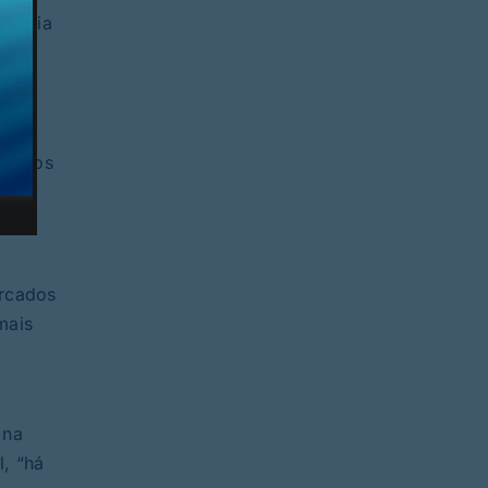
ssária
e
”.
ção”,
e vamos
o”.
arcados
mais
 na
, “há