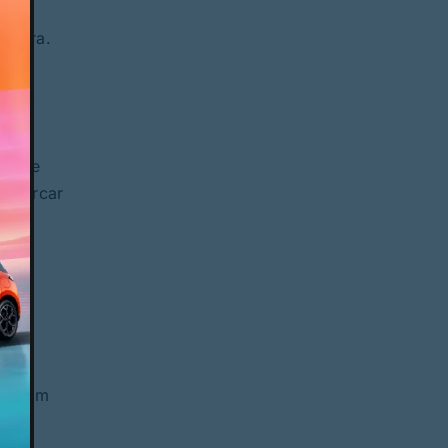
rreira.
go
poca,
, que
e marcar
aos
r na
o
também