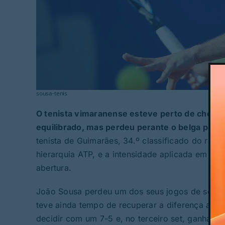
sousa-tenis
O tenista vimaranense esteve perto de chegar
equilibrado, mas perdeu perante o belga por 1
tenista de Guimarães, 34.º classificado do ranki
hierarquia ATP, e a intensidade aplicada em tod
abertura.
João Sousa perdeu um dos seus jogos de serviço
teve ainda tempo de recuperar a diferença até 
decidir com um 7-5 e, no terceiro set, ganhar 