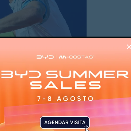
 às meias-finais da prova japonesa num segundo set
-6, 7-5 e 6-2, num duelo que perdurou uma hora e 53 m
ng mundial, entrou muito forte no encontro frente ao 14.º
os os momentos valeu-lhe um triunfo claro por 6-1 no set
 no início do segundo set, tendo estado a perder por 4
aos 5-5, antes de David Goffin, superior em alguns porme
definitivamente ascendente para encerrar o encontro com 