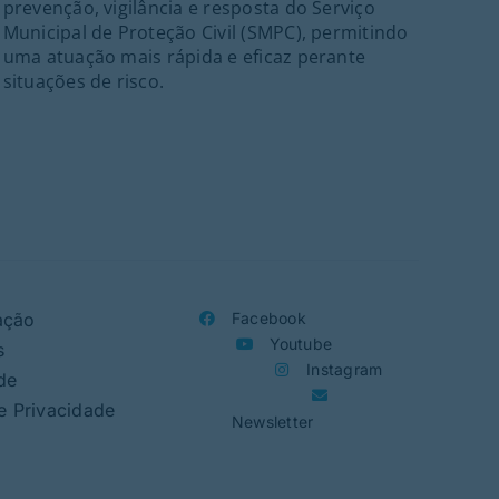
prevenção, vigilância e resposta do Serviço
Port
Municipal de Proteção Civil (SMPC), permitindo
ant
uma atuação mais rápida e eficaz perante
21h
situações de risco.
ass
Folc
org
ação
Facebook
Youtube
s
Instagram
de
de Privacidade
Newsletter