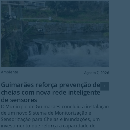
Ambiente
Gu
Agosto 7, 2026
Fes
Guimarães reforça prevenção de
Gr
cheias com nova rede inteligente
Guim
de sensores
palc
O Município de Guimarães concluiu a instalação
cent
de um novo Sistema de Monitorização e
Fes
Sensorização para Cheias e Inundações, um
Gui
investimento que reforça a capacidade de
inte