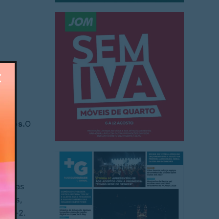
inutos.
O
 da
 de
-1, mas
nores,
um 6-2.