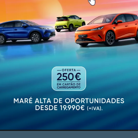
rtuguês de sempre de atingir uma meia-final inédita num 
guinte o croata Marin Cilic, 11.º da tabela.
PUBLICIDADE