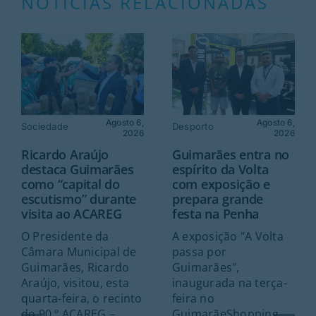
NOTÍCIAS RELACIONADAS
Agosto 6,
Agosto 6,
Sociedade
Desporto
2026
2026
Ricardo Araújo
Guimarães entra no
destaca Guimarães
espírito da Volta
como “capital do
com exposição e
escutismo” durante
prepara grande
visita ao ACAREG
festa na Penha
O Presidente da
A exposição "A Volta
Câmara Municipal de
passa por
Guimarães, Ricardo
Guimarães",
Araújo, visitou, esta
inaugurada na terça-
quarta-feira, o recinto
feira no
do 90.º ACAREG –
GuimarãeShopping,