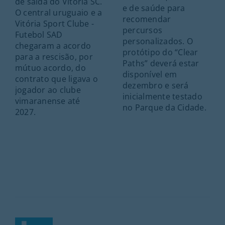
de saída do Vitória SC.
e de saúde para
O central uruguaio e a
recomendar
Vitória Sport Clube -
percursos
Futebol SAD
personalizados. O
chegaram a acordo
protótipo do “Clear
para a rescisão, por
Paths” deverá estar
mútuo acordo, do
disponível em
contrato que ligava o
dezembro e será
jogador ao clube
inicialmente testado
vimaranense até
no Parque da Cidade.
2027.