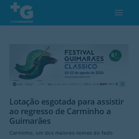
Skip
to
Toggl
content
Navig
Em Guimarães
Cultura
Desporto
Lotação esgotada para assistir
Opinião
ao regresso de Carminho a
Guimarães
Região
Carminho, um dos maiores nomes do fado