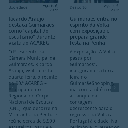
Agosto 6,
Agosto 6,
Sociedade
Desporto
2026
2026
Ricardo Araújo
Guimarães entra no
destaca Guimarães
espírito da Volta
como “capital do
com exposição e
escutismo” durante
prepara grande
visita ao ACAREG
festa na Penha
O Presidente da
A exposição "A Volta
Câmara Municipal de
passa por
Guimarães, Ricardo
Guimarães",
Araújo, visitou, esta
inaugurada na terça-
quarta-feira, o recinto
feira no
do 90.º ACAREG –
GuimarãeShopping,
Acampamento
marcou também o
Regional do Corpo
arranque da
Nacional de Escutas
contagem
(CNE), que decorre na
decrescente para o
Montanha da Penha e
regresso da Volta a
reúne cerca de 5.500
Portugal à cidade. Na
escuteiros, naquela
cerimónia, o vereador