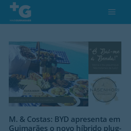
Skip
to
Toggl
content
Navig
Em Guimarães
Cultura
Desporto
Opinião
Região
M. & Costas: BYD apresenta em
Guimarães o novo híbrido plug-