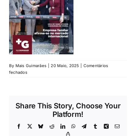
Rubricas
Jornal
Revista
Search
For:
By
Mais Guimarães
|
20 Maio, 2025
|
Comentários
em
fechados
N145
Share This Story, Choose Your
Platform!
Facebook
X
Bluesky
Reddit
LinkedIn
WhatsApp
Telegram
Tumblr
Xing
Email
Copy