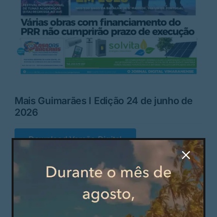
Rubricas
Jornal
Revista
Search
Mais Guimarães I Edição 24 de junho de
For:
2026
Download Versão Digital