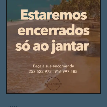
Rigor, independência e pluralidade
Em Guimarães
Cultura
Desporto
Opinião
Região
Jornal