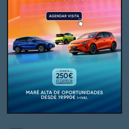
Rigor, independência e pluralidade
Em Guimarães
Cultura
Desporto
Opinião
Região
Jornal