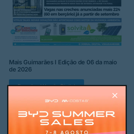
Rubricas
Jornal
Revista
Search
Mais Guimarães I Edição de 06 da maio
For:
de 2026
Download Versão Digital