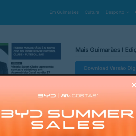
Em Guimarães
Cultura
Desporto
Mais Guimarães I Edi
Download Versão Digi