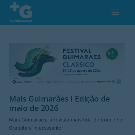
Skip
to
Toggl
content
Navig
Em Guimarães
Cultura
Desporto
Mais Guimarães I Edição de
Opinião
maio de 2026
Região
Mais Guimarães, a revista mais lida do concelho.
Gratuita e interessante!