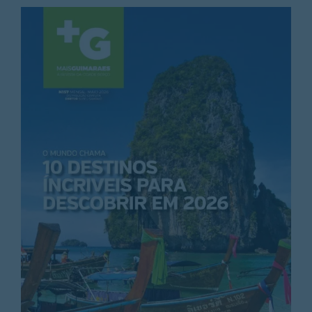
Rubricas
Jornal
Revista
Search
For: